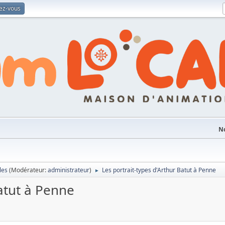
vez-vous
No
les
(Modérateur:
administrateur
)
Les portrait-types d'Arthur Batut à Penne
►
Batut à Penne