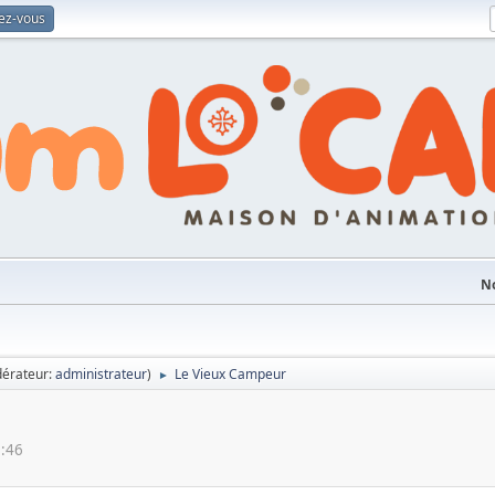
vez-vous
No
érateur:
administrateur
)
Le Vieux Campeur
►
5:46